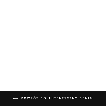
wonderjeans High Waist
Straight Forever Pure Black
4 recenzji
395,00 zł
POWRÓT DO AUTENTYCZNY DENIM