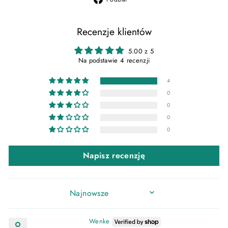
na
Facebooku
Recenzje klientów
5.00 z 5
Na podstawie 4 recenzji
4
0
0
0
0
Napisz recenzję
SORT BY
Wenke