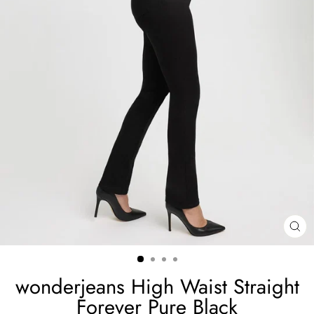
ZA
(ES
wonderjeans High Waist Straight
Forever Pure Black