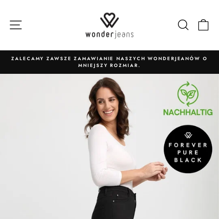
Przejdź
bezpośrednio
Nawigacja strony
Szukaj
W
do
treści
ZALECAMY ZAWSZE ZAMAWIANIE NASZYCH WONDERJEANÓW O
MNIEJSZY ROZMIAR.
Wstrzymaj
pokaz
slajdów