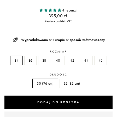
4 recenzji
Normalna
395,00 zł
cena
Zawiera podatek VAT.
Wyprodukowano w Europie w sposób zrównoważony
ROZMIAR
34
36
38
40
42
44
46
DŁUGOŚĆ
30 (76 cm)
32 (82 cm)
DODAJ DO KOSZYKA