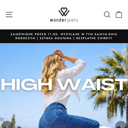
Przejdź
wonderjeans offic
bezpośrednio
Nawigacja strony
Szukaj
W
do
treści
 O
ZAMÓWIONE PRZED 11:00, WYSYŁANE W TYM SAMYM DNIU
ROBOCZYM | SZYBKA DOSTAWA | BEZPŁATNE ZWROTY
Wstrzymaj
pokaz
slajdów