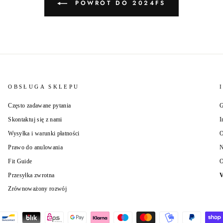
POWRÓT DO 2024FS
OBSŁUGA SKLEPU
Często zadawane pytania
Skontaktuj się z nami
I
Wysyłka i warunki płatności
O
Prawo do anulowania
N
Fit Guide
O
Przesyłka zwrotna
V
Zrównoważony rozwój