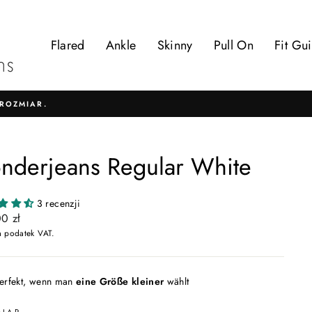
Flared
Ankle
Skinny
Pull On
Fit Gu
ROZMIAR.
nderjeans Regular White
3 recenzji
lna
0 zł
a podatek VAT.
perfekt, wenn man
eine Größe kleiner
wählt