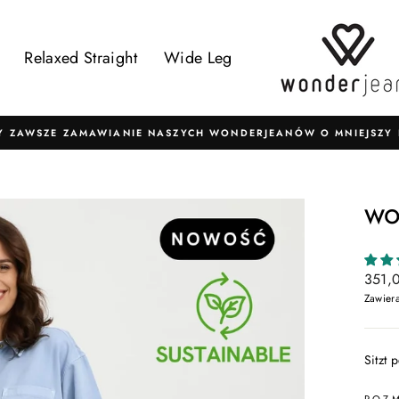
Relaxed Straight
Wide Leg
Y ZAWSZE ZAMAWIANIE NASZYCH WONDERJEANÓW O MNIEJSZY 
Wstrzymaj
pokaz
slajdów
wo
Norma
351,0
cena
Zawier
Sitzt 