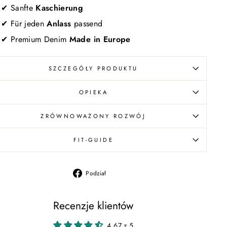
✔ Sanfte
Kaschierung
✔ Für jeden
Anlass
passend
✔ Premium Denim
Made in Europe
SZCZEGÓŁY PRODUKTU
OPIEKA
ZRÓWNOWAŻONY ROZWÓJ
FIT-GUIDE
Udostępnij
Podział
na
Facebooku
Recenzje klientów
4.67 z 5