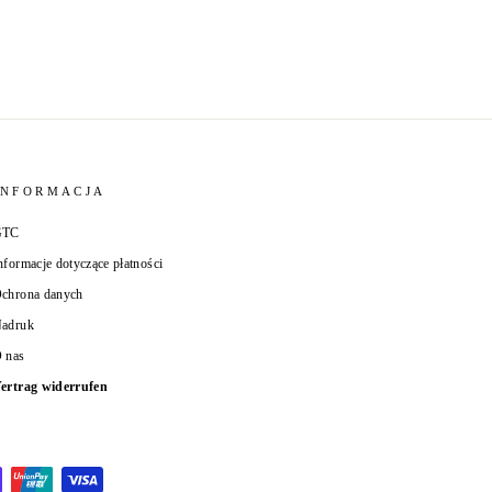
INFORMACJA
GTC
nformacje dotyczące płatności
chrona danych
adruk
 nas
ertrag widerrufen