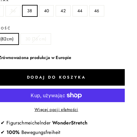
MIAR
36
38
40
42
44
46
GOŚĆ
 (82cm)
30 (76 cm)
Zrównoważona produkcja w Europie
DODAJ DO KOSZYKA
Więcej opcji płatności
✔ Figurschmeichelnder
WonderStretch
✔
100%
Bewegungsfreiheit