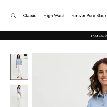
Przejdź
bezpośrednio
do
Szukaj
Classic
High Waist
Forever Pure Black
treści
ZALECAM