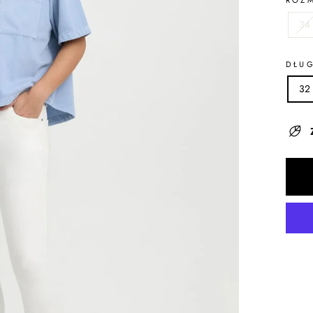
ROZ
34
DŁU
32